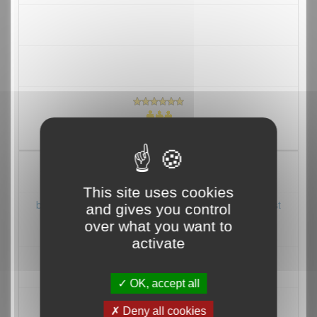
27/04/2004
This site uses cookies
brêche des chérubins OK alors que le col de l'ange est
and gives you control
dans un état moyen sur...
over what you want to
activate
OK, accept all
Deny all cookies