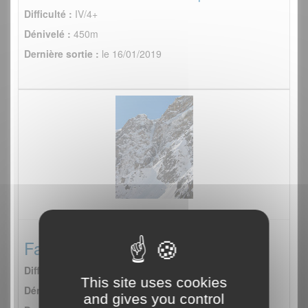
Difficulté :
IV/4+
Dénivelé :
450m
Dernière sortie :
le 16/01/2019
Fantomas
Difficulté :
IV/5
This site uses cookies
Dénivelé :
500m
and gives you control