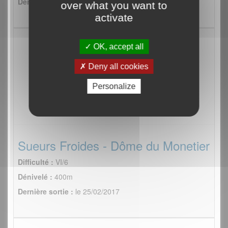
Dernière sortie :
le 12/01/2019
over what you want to
activate
OK, accept all
Deny all cookies
Personalize
Sueurs Froides - Dôme du Monetier
Difficulté :
VI/6
Dénivelé :
400m
Dernière sortie :
le 25/02/2017