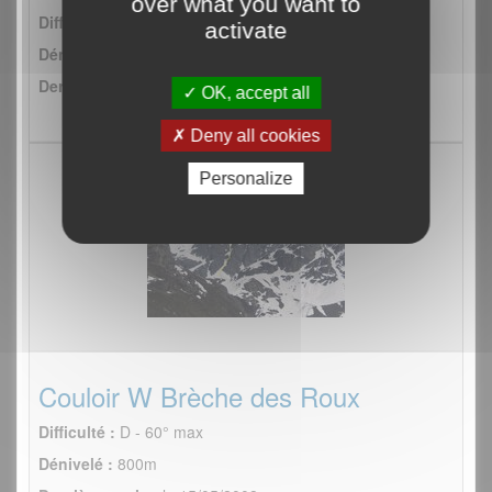
over what you want to
Difficulté :
50°
activate
Dénivelé :
600m
Dernière sortie :
le 21/04/2009
OK, accept all
Deny all cookies
Personalize
Couloir W Brèche des Roux
Difficulté :
D - 60° max
Dénivelé :
800m