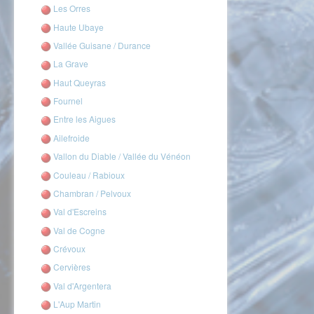
Les Orres
Haute Ubaye
Vallée Guisane / Durance
La Grave
Haut Queyras
Fournel
Entre les Aigues
Ailefroide
Vallon du Diable / Vallée du Vénéon
Couleau / Rabioux
Chambran / Pelvoux
Val d'Escreins
Val de Cogne
Crévoux
Cervières
Val d'Argentera
L'Aup Martin