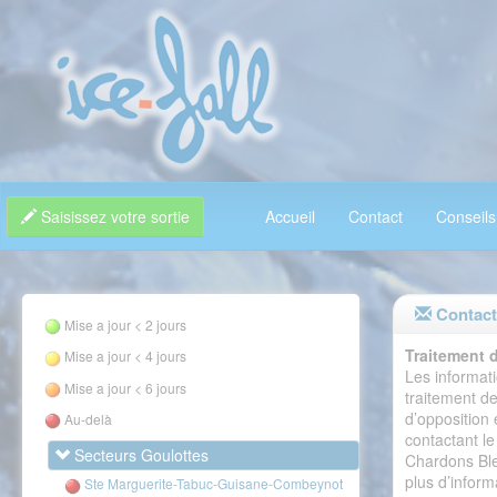
Saisissez votre sortie
Accueil
Contact
Conseils
Contact
Mise a jour < 2 jours
Traitement 
Mise a jour < 4 jours
Les informati
Mise a jour < 6 jours
traitement de
d’opposition
Au-delà
contactant le
Secteurs Goulottes
Chardons Ble
plus d’inform
Ste Marguerite-Tabuc-Guisane-Combeynot