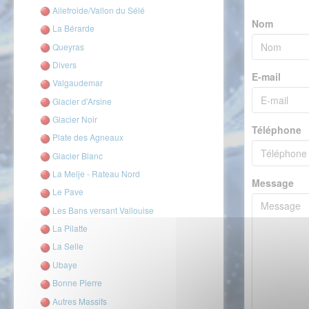
Ailefroide/Vallon du Sélé
Nom
La Bérarde
Queyras
Divers
E-mail
Valgaudemar
Glacier d'Arsine
Glacier Noir
Téléphone
Plate des Agneaux
Glacier Blanc
La Meije - Rateau Nord
Message
Le Pave
Les Bans versant Vallouise
La Pilatte
La Selle
Ubaye
Bonne Pierre
Autres Massifs