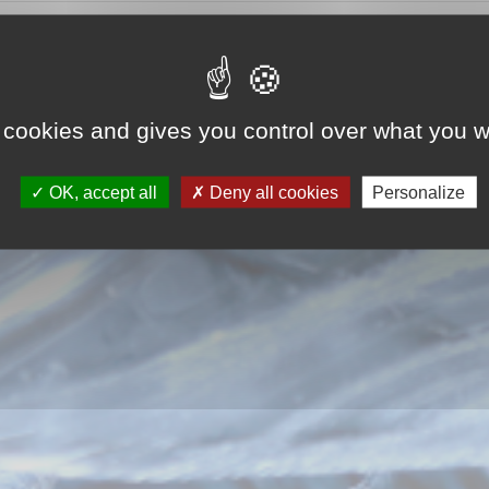
reCAPTCHA is disabled.
Allow
 cookies and gives you control over what you w
OK, accept all
Deny all cookies
Personalize