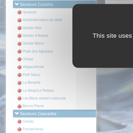
Secteurs Couloirs
Queyras
Ailefroide/vallon du Sélé
Glacier Noir
This site uses
Glacier d'Arsine
Glacier Blanc
Plate des Agneaux
Ubaye
Valgaudemar
Petit Tabuc
La Berarde
La Meije/Le Rateau
Les Bans versant vallouise
Bonne Pierre
Secteurs Cascades
Ceillac
Freissinières