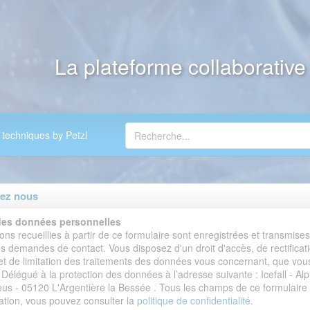
La plateforme collaborativ
 techniques by Petzl
ez nous
des données personnelles
ons recueillies à partir de ce formulaire sont enregistrées et transmise
s demandes de contact. Vous disposez d'un droit d'accès, de rectificati
 et de limitation des traitements des données vous concernant, que vo
 Délégué à la protection des données à l’adresse suivante : Icefall - Al
us - 05120 L'Argentière la Bessée . Tous les champs de ce formulaire s
ation, vous pouvez consulter la
politique de confidentialité
.