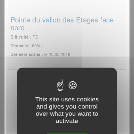
Pointe du vallon des Etages face
nord
Difficulté :
TD
Dénivelé :
600m
Dernière sortie :
le 20/05/2016
This site uses cookies
and gives you control
over what you want to
activate