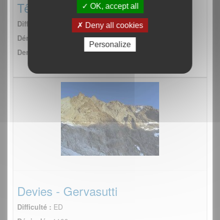
Tête nord de l'Etret
OK, accept all
Difficulté :
TD
Deny all cookies
Dénivelé :
550m
Personalize
Dernière sortie :
le 10/05/2014
Devies - Gervasutti
Difficulté :
ED