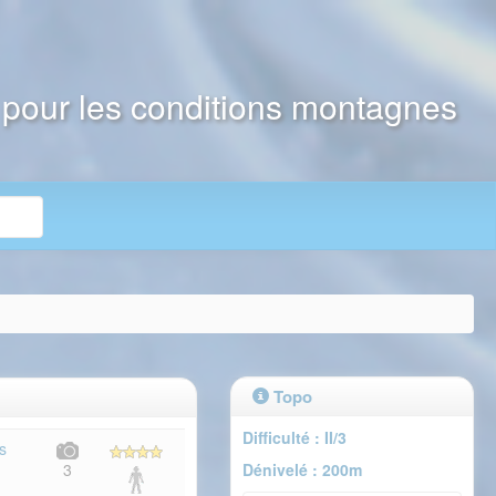
e pour les conditions montagnes
Topo
Difficulté : II/3
s
Dénivelé : 200m
3