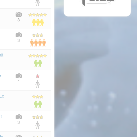
3
3
it
e
4
 Le
t
3
le