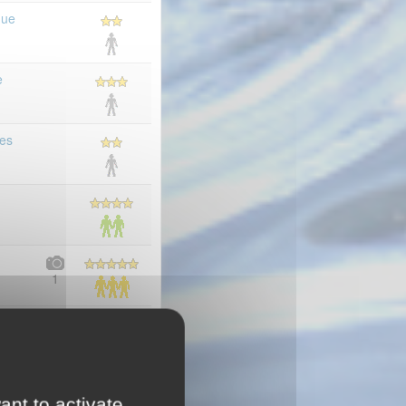
que
e
mes
1
de
he
ant to activate