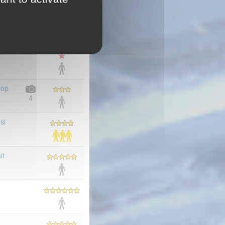
rop
4
si
it
e