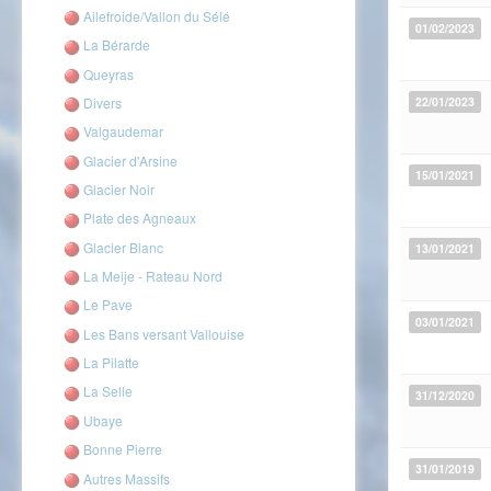
Ailefroide/Vallon du Sélé
01/02/2023
La Bérarde
Queyras
Divers
22/01/2023
Valgaudemar
Glacier d'Arsine
15/01/2021
Glacier Noir
Plate des Agneaux
Glacier Blanc
13/01/2021
La Meije - Rateau Nord
Le Pave
03/01/2021
Les Bans versant Vallouise
La Pilatte
La Selle
31/12/2020
Ubaye
Bonne Pierre
31/01/2019
Autres Massifs