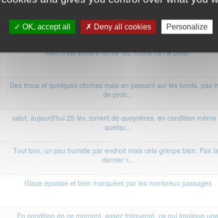
Manque de glace dans toute les longueurs
OK, accept all
Deny all cookies
Personalize
Rien n'est encore formé (du moins ne l'ai plus).
Des trous et quelques cloches mais en passant sur les bords, pas t
de prob...
salut, aujourd'hui 25 fév, torrent de queyrières, en condition même 
quelqu...
Tout bon, un peu humide par endroit mais cela grimpe bien. Pas fa
dernier r...
Glace épaisse et bien marquées par les nombreux passages
En condition en ce moment, assez fréquenté, ce qui implique un