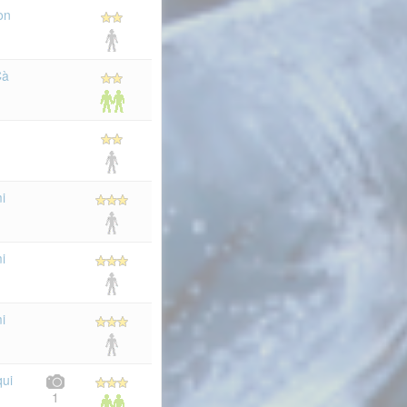
on
Çà
i
i
i
qui
1