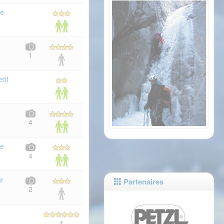
le
1
tit
4
le
4
r
Partenaires
2