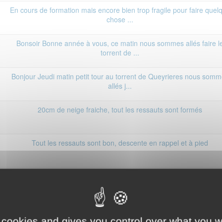
En cours de formation mais encore bien trop fragile pour faire quel
chose ...
Bonsoir Bonne année à vous, ce matin nous sommes allés faire l
torrent de ...
Bonjour Jeudi matin petit tour au torrent de Queyrieres nous som
allés j...
20cm de neige fraiche, tout les ressauts sont formés
Tout les ressauts sont bon, descente en rappel et à pied
tous les ressauts se grimpent jusqu'au bout, une cordée en plus 
nous, parf...
Tous les ressauts sont formés mais assez pauvre en glace. La roc
n'est jama...
 cookies and gives you control over what you w