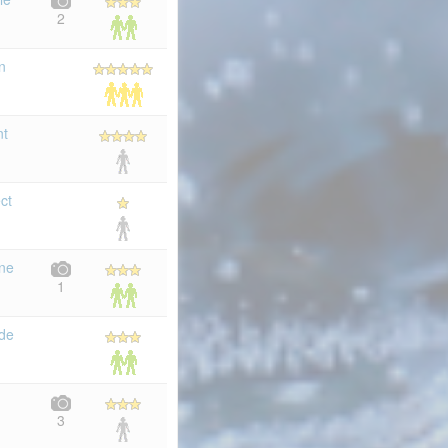
2
n
nt
ct
ine
1
 de
3