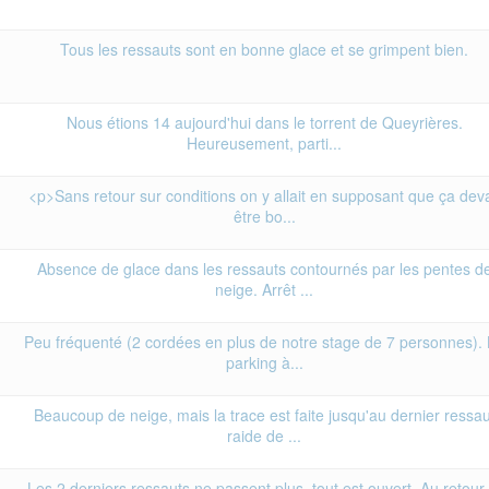
Tous les ressauts sont en bonne glace et se grimpent bien.
Nous étions 14 aujourd'hui dans le torrent de Queyrières.
Heureusement, parti...
<p>Sans retour sur conditions on y allait en supposant que ça deva
être bo...
Absence de glace dans les ressauts contournés par les pentes d
neige. Arrêt ...
Peu fréquenté (2 cordées en plus de notre stage de 7 personnes).
parking à...
Beaucoup de neige, mais la trace est faite jusqu'au dernier ressau
raide de ...
Les 2 derniers ressauts ne passent plus, tout est ouvert. Au retour 