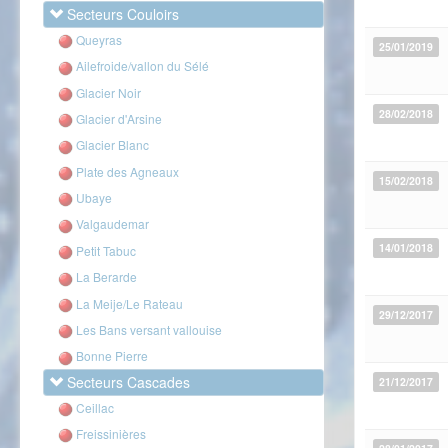
Secteurs Couloirs
Queyras
25/01/2019
Ailefroide/vallon du Sélé
Glacier Noir
28/02/2018
Glacier d'Arsine
Glacier Blanc
Plate des Agneaux
15/02/2018
Ubaye
Valgaudemar
14/01/2018
Petit Tabuc
La Berarde
La Meije/Le Rateau
29/12/2017
Les Bans versant vallouise
Bonne Pierre
Secteurs Cascades
21/12/2017
Ceillac
Freissinières