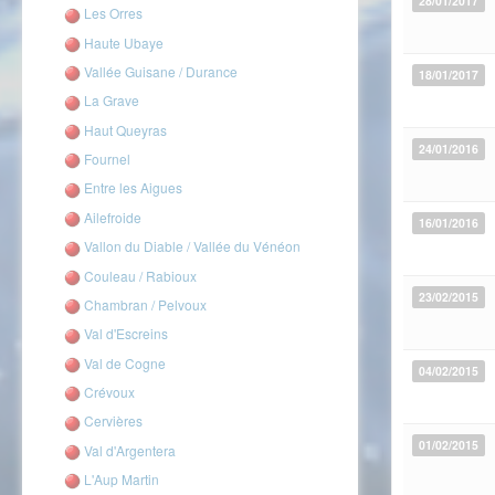
28/01/2017
Les Orres
Haute Ubaye
Vallée Guisane / Durance
18/01/2017
La Grave
Haut Queyras
24/01/2016
Fournel
Entre les Aigues
Ailefroide
16/01/2016
Vallon du Diable / Vallée du Vénéon
Couleau / Rabioux
23/02/2015
Chambran / Pelvoux
Val d'Escreins
Val de Cogne
04/02/2015
Crévoux
Cervières
01/02/2015
Val d'Argentera
L'Aup Martin