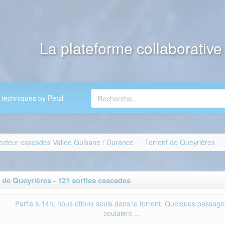
La plateforme collaborativ
 techniques by Petzl
ecteur cascades Vallée Guisane / Durance
Torrent de Queyrières
de Queyrières - 121 sorties cascades
Partis à 14h, nous étions seuls dans le torrent. Quelques passage
coulaient ...