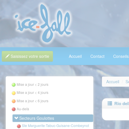
Saisissez votre sortie
Accueil
Contact
Conseils
Accueil
S
Mise a jour < 2 jours
Mise a jour < 4 jours
Mise a jour < 6 jours
Rio dell
Au-delà
Secteurs Goulottes
Ste Marguerite-Tabuc-Guisane-Combeynot