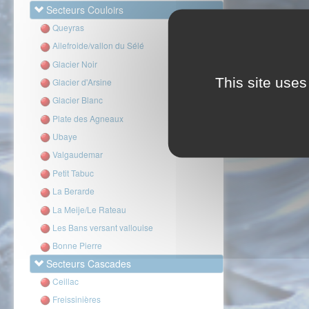
Secteurs Couloirs
Queyras
Ailefroide/vallon du Sélé
Glacier Noir
This site uses
Glacier d'Arsine
Glacier Blanc
Plate des Agneaux
Ubaye
Valgaudemar
Petit Tabuc
La Berarde
La Meije/Le Rateau
Les Bans versant vallouise
Bonne Pierre
Secteurs Cascades
Ceillac
Freissinières