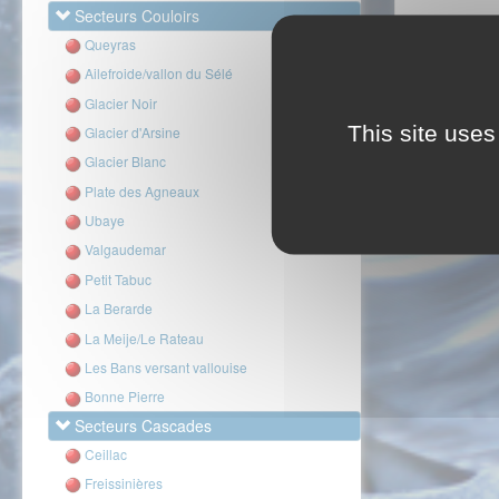
Secteurs Couloirs
Queyras
Ailefroide/vallon du Sélé
Glacier Noir
This site uses
Glacier d'Arsine
Glacier Blanc
Plate des Agneaux
Ubaye
Valgaudemar
Petit Tabuc
La Berarde
La Meije/Le Rateau
Les Bans versant vallouise
Bonne Pierre
Secteurs Cascades
Ceillac
Freissinières