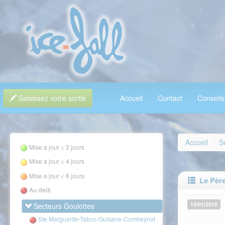
Saisissez votre sortie
Accueil
Contact
Conseils
Accueil
S
Mise a jour < 2 jours
Mise a jour < 4 jours
Mise a jour < 6 jours
Le Père 
Au-delà
14/01/2019
Secteurs Goulottes
Ste Marguerite-Tabuc-Guisane-Combeynot