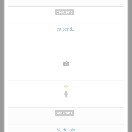
03/01/2015
ça pend...
1
20/12/2014
Vu de loin