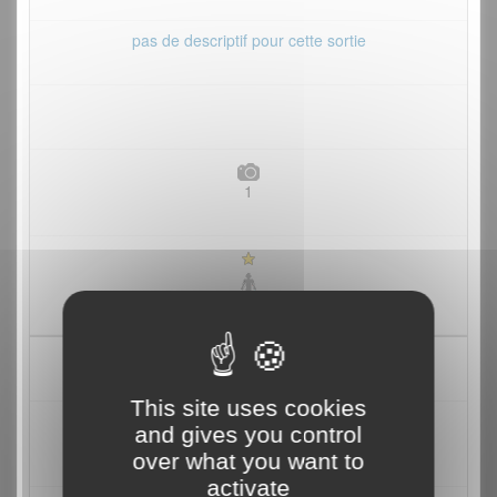
pas de descriptif pour cette sortie
1
28/02/2012
This site uses cookies
Baiser de Lune, le cigare arrive tout juste au cône.
and gives you control
Méfiance pour le dernier...
over what you want to
activate