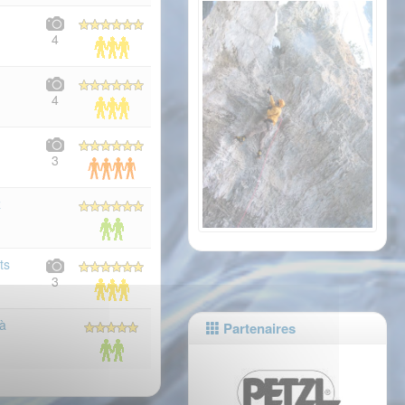
4
4
3
z
ts
3
 à
Partenaires