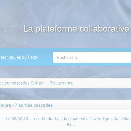
La plateforme collaborativ
 techniques by Petzl
ecteur cascades Ceillac
Rictusempra
mpra - 7 sorties cascades
Le 06/02/10. La sortie du dry à la glace est assez ludique : la stalact
es...