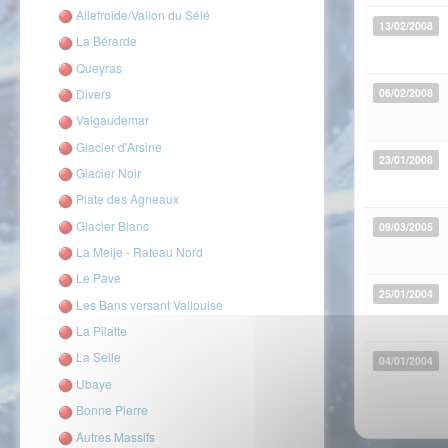
Ailefroide/Vallon du Sélé
13/02/2008
La Bérarde
Queyras
Divers
06/02/2008
Valgaudemar
Glacier d'Arsine
23/01/2008
Glacier Noir
Plate des Agneaux
Glacier Blanc
09/03/2005
La Meije - Rateau Nord
Le Pave
25/01/2004
Les Bans versant Vallouise
La Pilatte
La Selle
04/01/2004
Ubaye
Bonne Pierre
Autres Massifs