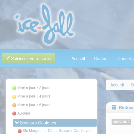
Saisissez votre sortie
Accueil
Contact
Conseils
Accueil
S
Mise a jour < 2 jours
Mise a jour < 4 jours
Mise a jour < 6 jours
Rictuse
Au-delà
08/02/2010
Secteurs Goulottes
Ste Marguerite-Tabuc-Guisane-Combeynot