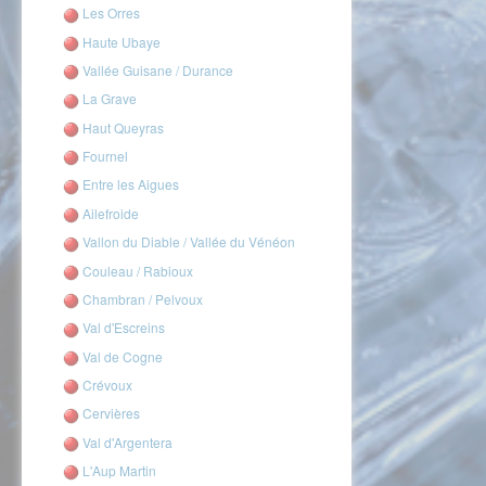
Les Orres
Haute Ubaye
Vallée Guisane / Durance
La Grave
Haut Queyras
Fournel
Entre les Aigues
Ailefroide
Vallon du Diable / Vallée du Vénéon
Couleau / Rabioux
Chambran / Pelvoux
Val d'Escreins
Val de Cogne
Crévoux
Cervières
Val d'Argentera
L'Aup Martin