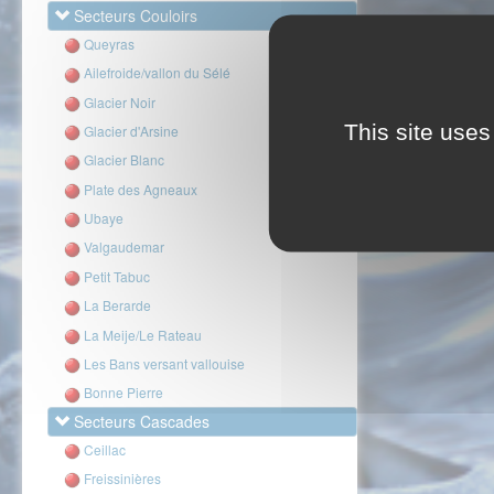
Secteurs Couloirs
Queyras
Ailefroide/vallon du Sélé
Glacier Noir
This site uses
Glacier d'Arsine
Glacier Blanc
Plate des Agneaux
Ubaye
Valgaudemar
Petit Tabuc
La Berarde
La Meije/Le Rateau
Les Bans versant vallouise
Bonne Pierre
Secteurs Cascades
Ceillac
Freissinières