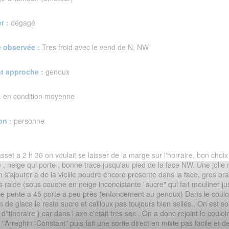
r :
dégagé
 observée :
Tres froid avec le vend de N, NW
t approche :
genoux
:
en condition moyenne
on :
personne
set a 2 h 30 on voulait se laisser de la marge sur l'horraire, bon choi
 neige qui porte , bonne trace jusqu'au pied de la face NW. Une jolie 
n s'ajouter a de la vieille poudre encore presente dans la face, gros bra
raide (sous couche en neige inconcistante "sucre" qui fait mouliner jusq
de pente a 45 porte a peu près (enfoncement au genoux) Dans le couloir
 de glace le reste sucre et cailloux pas toujours bien sellés.. On est s
 d'itineraire ) car dans l axe c'etait tres sec . On a donc rejoint le coul
 "Arreghini-Constant" puis fait une sortie direct en mixte pas facile et d