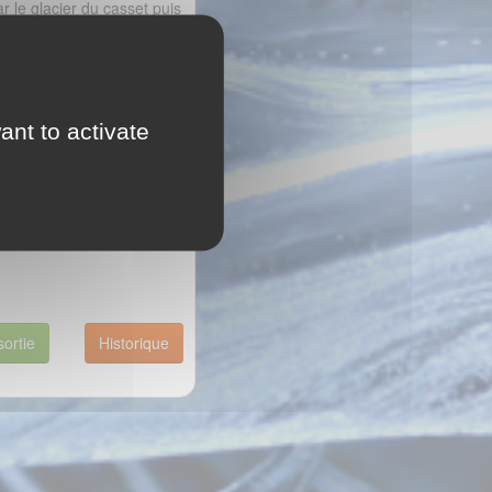
r le glacier du casset puis
a ou la morraine du glacier
ant to activate
ut puis bonne poudre sur le
tour ski au pied facile au
sortie
Historique