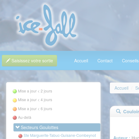
Saisissez votre sortie
Accueil
Contact
Conseils
Accueil
S
Mise a jour < 2 jours
Mise a jour < 4 jours
Mise a jour < 6 jours
Couloir 
Au-delà
Secteurs Goulottes
Ste Marguerite-Tabuc-Guisane-Combeynot
Auteur :
Hug