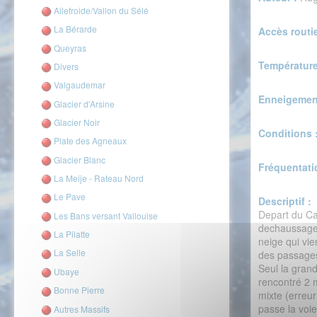
Ailefroide/Vallon du Sélé
La Bérarde
Accès routie
Queyras
Température
Divers
Valgaudemar
Enneigemen
Glacier d'Arsine
Glacier Noir
Conditions 
Plate des Agneaux
Glacier Blanc
Fréquentati
La Meije - Rateau Nord
Le Pave
Descriptif :
Depart du Cas
Les Bans versant Vallouise
dechaussage ,
La Pilatte
neige qui vie
La Selle
des passages 
Seul la gran
Ubaye
rencontré 2 m
Bonne Pierre
mixte (erreur
passe la voie
Autres Massifs