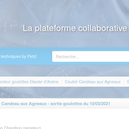
La plateforme collaborativ
 techniques by Petzl
ecteur goulottes Glacier d'Arsine
Couloir Candeau aux Agneaux
S
Candeau aux Agneaux - sortie goulottes du 10/03/2021
o Chambon (amateur)