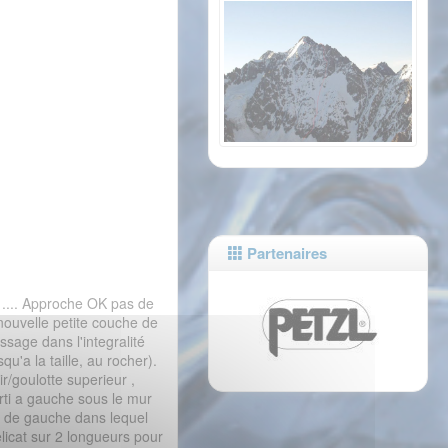
Partenaires
x .... Approche OK pas de
nouvelle petite couche de
ssage dans l'integralité
u'a la taille, au rocher).
/goulotte superieur ,
orti a gauche sous le mur
oir de gauche dans lequel
elicat sur 2 longueurs pour