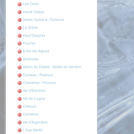
Les Orres
Haute Ubaye
Vallée Guisane / Durance
La Grave
Haut Queyras
Fournel
Entre les Aigues
Ailefroide
Vallon du Diable / Vallée du Vénéon
Couleau / Rabioux
Chambran / Pelvoux
Val d'Escreins
Val de Cogne
Crévoux
Cervières
Val d'Argentera
L'Aup Martin