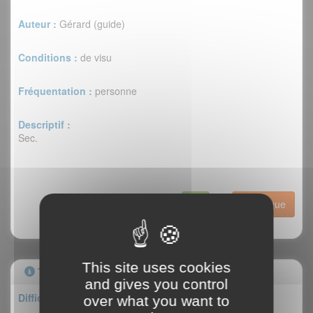
Auteur :
Gérard (guide)
Conditions :
de visu
Fréquentation :
personne
Descriptif :
Sec.
Historique
This site uses cookies
Topo
and gives you control
Difficulté : TD (75°)
over what you want to