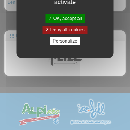
activate
Dénivelé : 400m
OK, accept all
Deny all cookies
Partenaires
Personalize