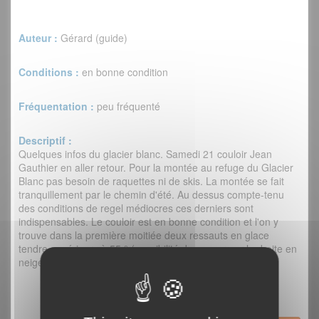
Auteur :
Gérard (guide)
Conditions :
en bonne condition
Fréquentation :
peu fréquenté
Descriptif :
Quelques infos du glacier blanc. Samedi 21 couloir Jean
Gauthier en aller retour. Pour la montée au refuge du Glacier
Blanc pas besoin de raquettes ni de skis. La montée se fait
tranquillement par le chemin d'été. Au dessus compte-tenu
des conditions de regel médiocres ces derniers sont
indispensables. Le couloir est en bonne condition et l'on y
trouve dans la première moitiée deux ressauts en glace
tendre supérieurs à 55 ° (possibilité de passer sur la droite en
neige mais moins sympa) et le reste est tout en neige.