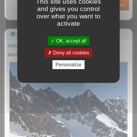
This site uses cookies
Historique
and gives you control
over what you want to
activate
Topo
OK, accept all
Difficulté : AD-
Deny all cookies
Dénivelé : 200m
Personalize