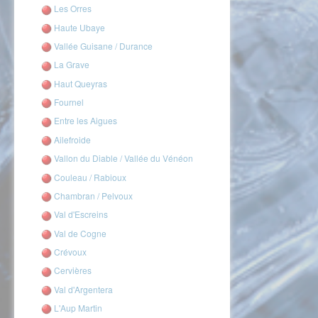
Les Orres
Haute Ubaye
Vallée Guisane / Durance
La Grave
Haut Queyras
Fournel
Entre les Aigues
Ailefroide
Vallon du Diable / Vallée du Vénéon
Couleau / Rabioux
Chambran / Pelvoux
Val d'Escreins
Val de Cogne
Crévoux
Cervières
Val d'Argentera
L'Aup Martin