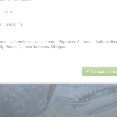
:
de visu
on :
personne
lassiques formées en versant nord : Répulsion, Autisme et Autisme dir
lly, Hémos, Larmes du Chaos, Micropure
Saisissez votre 