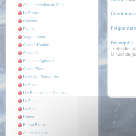
Ailefroide/Vallon du Sélé
La Bérarde
Conditions 
Queyras
Fréquentati
Divers
Valgaudemar
Descriptif :
Glacier d'Arsine
Toutes les c
Glacier Noir
Minuscule gu
Plate des Agneaux
Glacier Blanc
La Meije - Rateau Nord
Le Pave
Les Bans versant Vallouise
La Pilatte
La Selle
Ubaye
Bonne Pierre
Autres Massifs