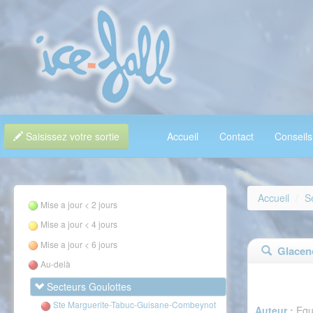
Saisissez votre sortie
Accueil
Contact
Conseils
Accueil
S
Mise a jour < 2 jours
Mise a jour < 4 jours
Mise a jour < 6 jours
Glacenos
Au-delà
Secteurs Goulottes
Ste Marguerite-Tabuc-Guisane-Combeynot
Auteur :
Equ