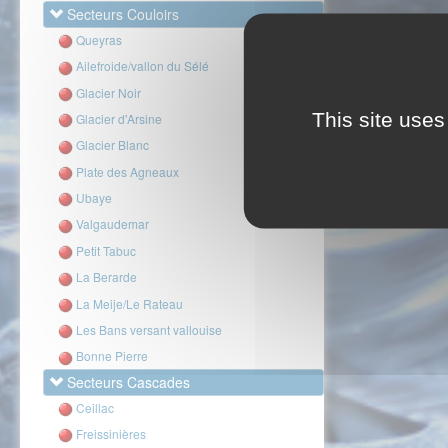
Secteurs Couloirs
Queyras
Ailefroide/vallon du Sélé
Glacier Noir
This site uses
Glacier d'Arsine
Glacier Blanc
Plate des Agneaux
Ubaye
Valgaudemar
Petit Tabuc
La Berarde
La Meije/Le Rateau
Les Bans versant vallouise
Bonne Pierre
Secteurs Cascades
Ceillac
Freissinières