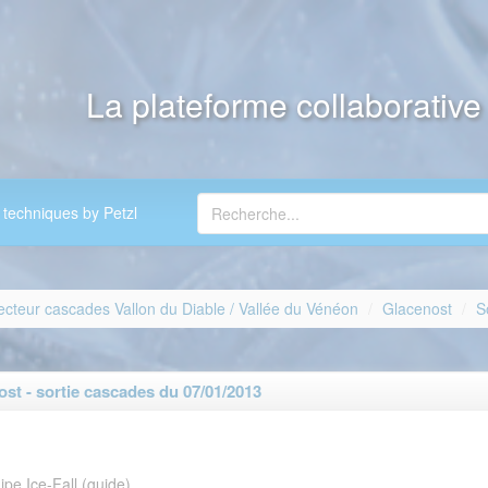
La plateforme collaborativ
 techniques by Petzl
ecteur cascades Vallon du Diable / Vallée du Vénéon
Glacenost
S
t - sortie cascades du 07/01/2013
ipe Ice-Fall (guide)