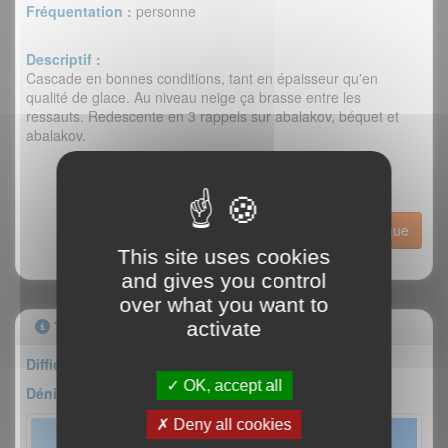
Fréquentation :
personne
Descriptif :
Cascade en bonnes conditions, tant en épaisseur qu'en
qualité de glace. Au niveau neige ça brasse entre les
ressauts. Redescente en 3 rappels sur abalakov, béquet et
abalakov.
Historique
This site uses cookies
and gives you control
over what you want to
Topo
activate
Difficulté : IV/4+
OK, accept all
Dénivelé : 250m
Deny all cookies