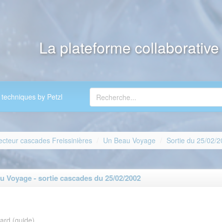
La plateforme collaborativ
 techniques by Petzl
ecteur cascades Freissinières
Un Beau Voyage
Sortie du 25/02/
 Voyage - sortie cascades du 25/02/2002
ard (guide)