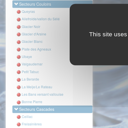
Secteurs Couloirs
Queyras
Ailefroide/vallon du Sélé
Glacier Noir
This site uses
Glacier d'Arsine
Glacier Blanc
Plate des Agneaux
Ubaye
Valgaudemar
Petit Tabuc
La Berarde
La Meije/Le Rateau
Les Bans versant vallouise
Bonne Pierre
Secteurs Cascades
Ceillac
Freissinières