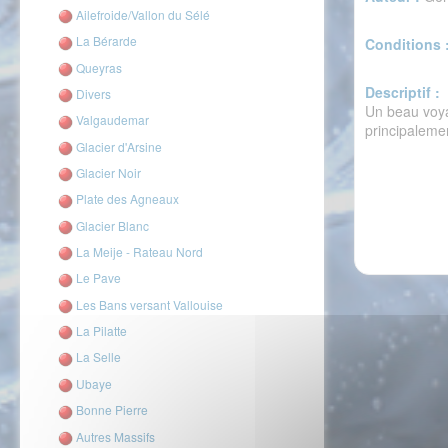
Ailefroide/Vallon du Sélé
La Bérarde
Conditions 
Queyras
Descriptif :
Divers
Un beau voya
Valgaudemar
principalemen
Glacier d'Arsine
Glacier Noir
Plate des Agneaux
Glacier Blanc
La Meije - Rateau Nord
Le Pave
Les Bans versant Vallouise
La Pilatte
La Selle
Ubaye
Bonne Pierre
Autres Massifs