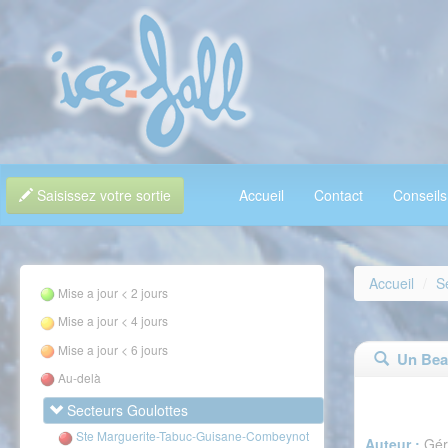
Saisissez votre sortie
Accueil
Contact
Conseils
Accueil
S
Mise a jour < 2 jours
Mise a jour < 4 jours
Mise a jour < 6 jours
Un Beau
Au-delà
Secteurs Goulottes
Ste Marguerite-Tabuc-Guisane-Combeynot
Auteur :
Gér