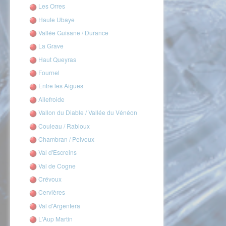
Les Orres
Haute Ubaye
Vallée Guisane / Durance
La Grave
Haut Queyras
Fournel
Entre les Aigues
Ailefroide
Vallon du Diable / Vallée du Vénéon
Couleau / Rabioux
Chambran / Pelvoux
Val d'Escreins
Val de Cogne
Crévoux
Cervières
Val d'Argentera
L'Aup Martin