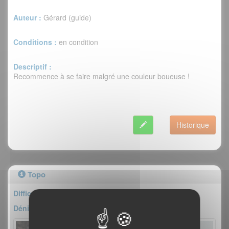
Auteur :
Gérard (guide)
Conditions :
en condition
Descriptif :
Recommence à se faire malgré une couleur boueuse !
Historique
Topo
Difficulté : V/6
Dénivelé : 200m