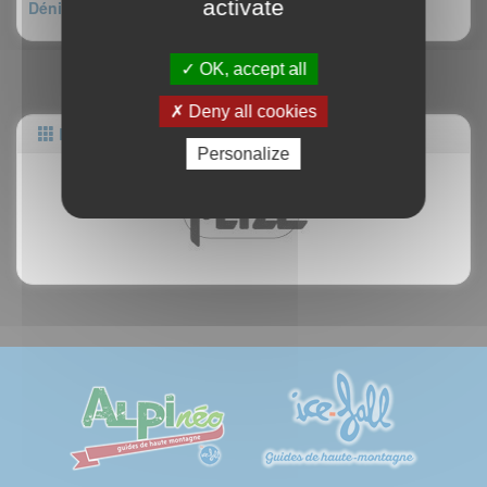
activate
Dénivelé : 180m
OK, accept all
Deny all cookies
Partenaires
Personalize