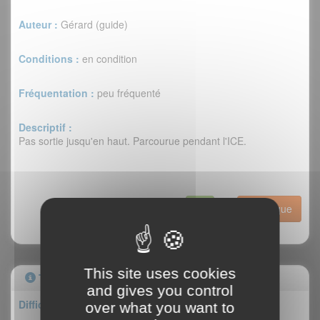
Auteur :
Gérard (guide)
Conditions :
en condition
Fréquentation :
peu fréquenté
Descriptif :
Pas sortie jusqu'en haut. Parcourue pendant l'ICE.
Historique
This site uses cookies
Topo
and gives you control
Difficulté : V/5+/7a
over what you want to