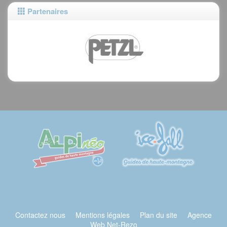
Partenaires
Contactez nous
Mentions légales
Plan du site
Agence
Web Net-Rezo