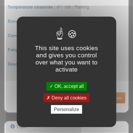
Température observée :
0º / 16h / Parking
Enneigement approche :
mollets
Conditions :
de visu
This site uses cookies
Fréquentation :
personne
and gives you control
over what you want to
Descriptif :
activate
.
OK, accept all
Historique
Deny all cookies
Personalize
Topo