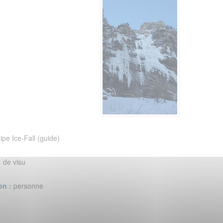
ipe Ice-Fall (guide)
:
de visu
on :
personne