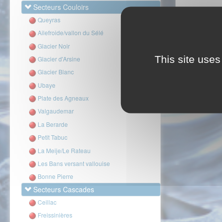
Secteurs Couloirs
Queyras
Ailefroide/vallon du Sélé
Glacier Noir
This site uses
Glacier d'Arsine
Glacier Blanc
Ubaye
Plate des Agneaux
Valgaudemar
La Berarde
Petit Tabuc
La Meije/Le Rateau
Les Bans versant vallouise
Bonne Pierre
Secteurs Cascades
Ceillac
Freissinières