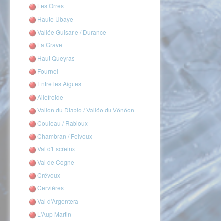
Les Orres
Haute Ubaye
Vallée Guisane / Durance
La Grave
Haut Queyras
Fournel
Entre les Aigues
Ailefroide
Vallon du Diable / Vallée du Vénéon
Couleau / Rabioux
Chambran / Pelvoux
Val d'Escreins
Val de Cogne
Crévoux
Cervières
Val d'Argentera
L'Aup Martin