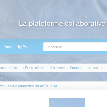
La plateforme collaborativ
 techniques by Petzl
ecteur cascades Freissinières
Geronimo
Sortie du 02/01/2013
o - sortie cascades du 02/01/2013