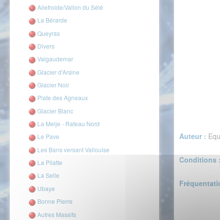
Ailefroide/Vallon du Sélé
La Bérarde
Queyras
Divers
Valgaudemar
Glacier d'Arsine
Glacier Noir
Plate des Agneaux
Glacier Blanc
La Meije - Rateau Nord
Auteur :
Equ
Le Pave
Les Bans versant Vallouise
Conditions 
La Pilatte
La Selle
Fréquentati
Ubaye
Bonne Pierre
Autres Massifs