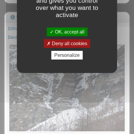
and gives you control
over what you want to
activate
Topo
Difficulté : IV/5
OK, accept all
Dénivelé : 550m
Deny all cookies
Personalize