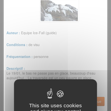
Auteur :
Equipe Ice-Fall (guide)
Conditions :
de visu
Fréquentation :
personne
Descriptif :
Le 19/01, le bas ne passe pas en glace, beaucoup d'eau
aujourd'hui... La traversée est un peu pauvre en glace..
Historique
This site uses cookies