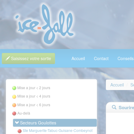
Saisissez votre sortie
Accueil
Contact
Conseils
Accueil
S
Mise a jour < 2 jours
Mise a jour < 4 jours
Mise a jour < 6 jours
Sourire 
Au-delà
Secteurs Goulottes
Ste Marguerite-Tabuc-Guisane-Combeynot