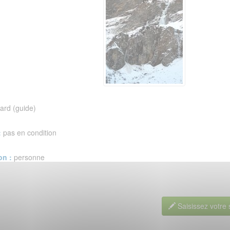
ard (guide)
:
pas en condition
on :
personne
Saisissez votre 