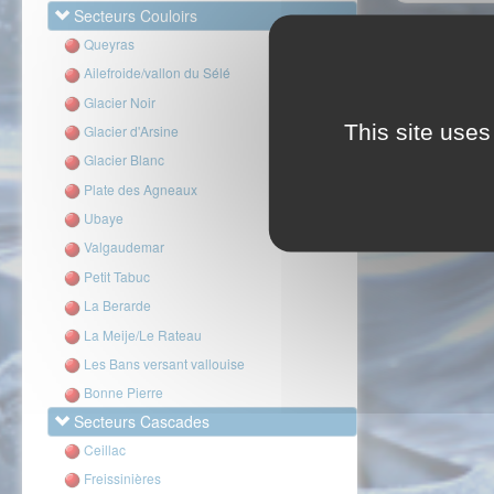
Secteurs Couloirs
Queyras
Ailefroide/vallon du Sélé
Glacier Noir
This site uses
Glacier d'Arsine
Glacier Blanc
Plate des Agneaux
Ubaye
Valgaudemar
Petit Tabuc
La Berarde
La Meije/Le Rateau
Les Bans versant vallouise
Bonne Pierre
Secteurs Cascades
Ceillac
Freissinières