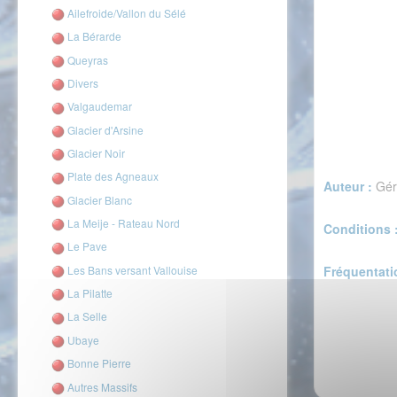
Ailefroide/Vallon du Sélé
La Bérarde
Queyras
Divers
Valgaudemar
Glacier d'Arsine
Glacier Noir
Plate des Agneaux
Auteur :
Gér
Glacier Blanc
La Meije - Rateau Nord
Conditions 
Le Pave
Les Bans versant Vallouise
Fréquentati
La Pilatte
La Selle
Ubaye
Bonne Pierre
Autres Massifs