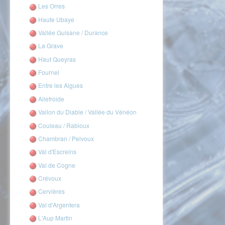
Les Orres
Haute Ubaye
Vallée Guisane / Durance
La Grave
Haut Queyras
Fournel
Entre les Aigues
Ailefroide
Vallon du Diable / Vallée du Vénéon
Couleau / Rabioux
Chambran / Pelvoux
Val d'Escreins
Val de Cogne
Crévoux
Cervières
Val d'Argentera
L'Aup Martin