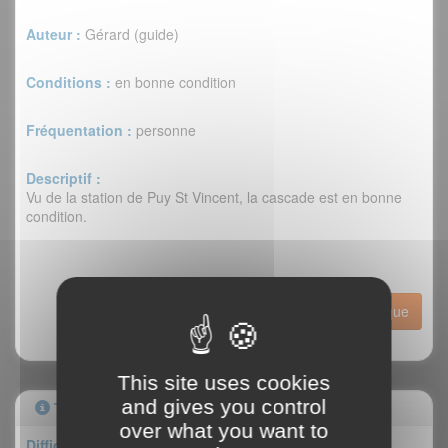
Auteur :
Gérard (guide)
Conditions :
en bonne condition
Fréquentation :
personne
Descriptif :
Vu de la station de Puy St Vincent, la cascade est en bonne
condition.
Historique
This site uses cookies
and gives you control
Topo
over what you want to
Difficulté : III/3