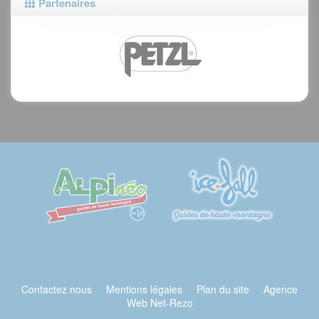
Partenaires
Contactez nous
Mentions légales
Plan du site
Agence
Web Net-Rezo