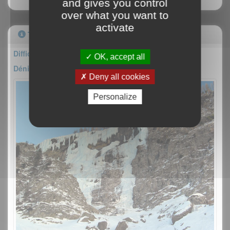
and gives you control
over what you want to
activate
Topo
Difficulté : III/4
OK, accept all
Dénivelé : 200m
Deny all cookies
Personalize