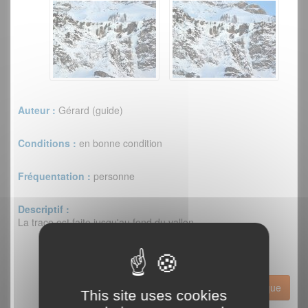
Auteur :
Gérard (guide)
Conditions :
en bonne condition
Fréquentation :
personne
Descriptif :
La trace est faite jusqu'au fond du vallon.
Historique
This site uses cookies