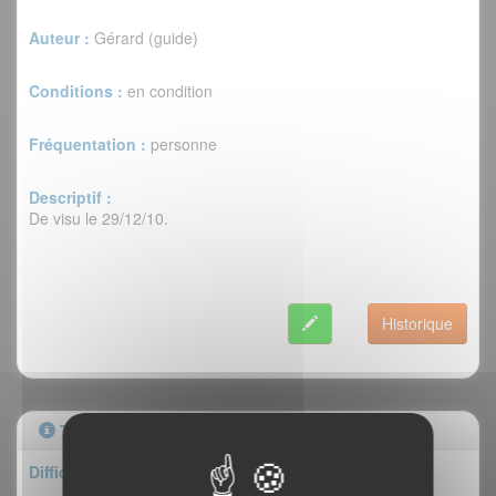
Auteur :
Gérard (guide)
Conditions :
en condition
Fréquentation :
personne
Descriptif :
De visu le 29/12/10.
Historique
Topo
Difficulté : III/4